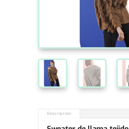
Descripción
Sweater de llama tejid