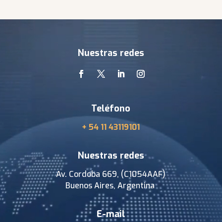
Video
Player
Nuestras redes
Teléfono
+ 54 11 43119101
Nuestras redes
Av. Cordoba 669, (C1054AAF)
Buenos Aires, Argentina
E-mail