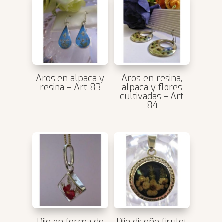
Aros en alpaca y
Aros en resina,
resina – Art 83
alpaca y flores
cultivadas – Art
84
Dije en forma de
Dije diseño firulet