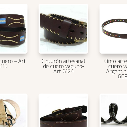
 cuero – Art
Cinturón artesanal
Cinto art
119
de cuero vacuno-
cuero v
Art 6124
Argentin
60