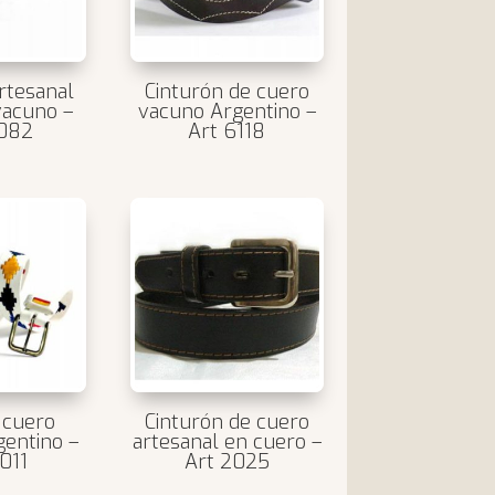
rtesanal
Cinturón de cuero
vacuno –
vacuno Argentino –
6082
Art 6118
 cuero
Cinturón de cuero
entino –
artesanal en cuero –
011
Art 2025