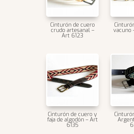
Cinturón de cuero
Cinturó
crudo artesanal –
vacuno 
Art 6123
Cinturón de cuero y
Cinturó
faja de algodón – Art
Argent
6135
6