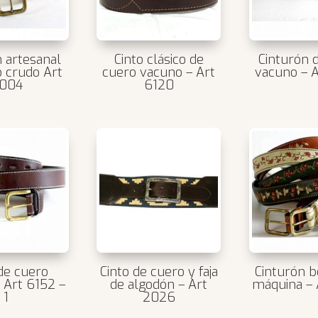
n artesanal
Cinto clásico de
Cinturón 
o crudo Art
cuero vacuno – Art
vacuno – 
004
6120
 de cuero
Cinto de cuero y faja
Cinturón b
 Art 6152 –
de algodón – Art
máquina – 
1
2026