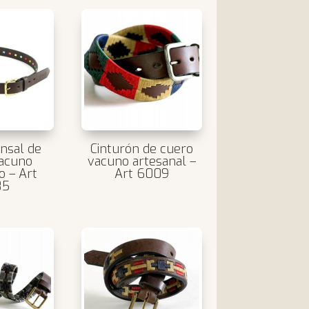
ensal de
Cinturón de cuero
acuno
vacuno artesanal –
o – Art
Art 6009
85