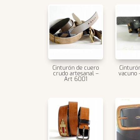
por
más
recientes
Cinturón de cuero
Cinturó
crudo artesanal –
vacuno 
Art 6001