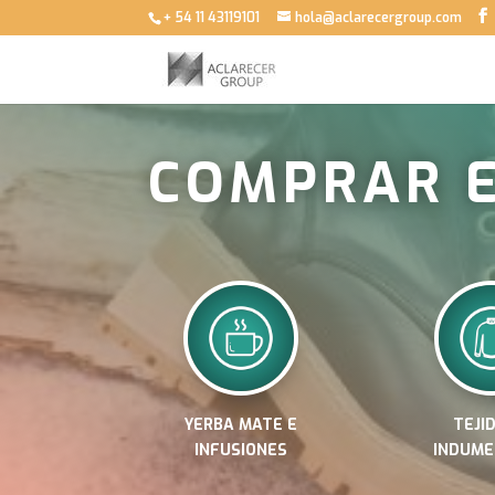
+ 54 11 43119101
hola@aclarecergroup.com
COMPRAR 
YERBA MATE E
TEJI
INFUSIONES
INDUME